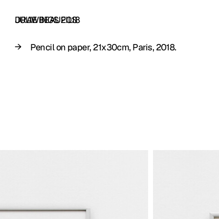
JULIE BEAUFILS
DRAWINGS 2018
Pencil on paper, 21x30cm, Paris, 2018.